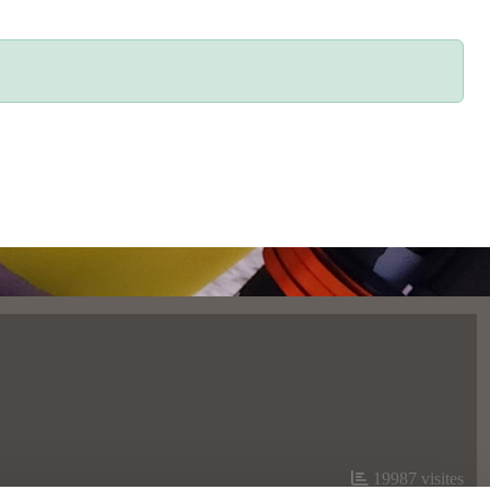
19987
visites